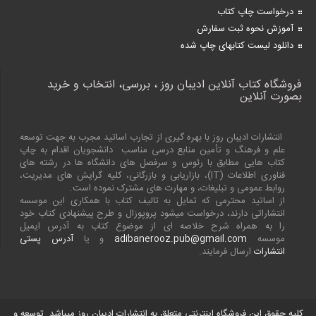
درخواست چاپ کتاب
آموزش نحوه ثبت سفارش
دانلود لیست کتابهای چاپ شده
فروشگاه کتاب آنلاین ادیبان روز ، بررسی، انتخاب و خرید
بصورت آنلاین
انتشارات ادیبان روز با بهره گیری از تجارب اساتید مجرب به جهت توسعه
علم و فرهنگ و تأمین منابع درسی مناسب دانشجویان اقدام به چاپ
کتاب هایی مطابق با رئوس و سرفصل های دانشگاه ها در رشته های
فناوری اطلاعات (
IT
)، بازاریابی و بازرگانی، کلیه گرایش های مدیریت،
روابط عمومی و تبلیغات، و مهارت های مشترک نموده است.
از اساتید محترمی که تمایل به تالیف کتاب با همکاری این موسسه
انتشاراتی دارند، درخواست میشود پروپوزال و طرح پیشنهادی کتاب خود
را به همراه شرح خلاصه ای از موضوع کتاب به آدرس ایمیل
موسسه
adibanerooz.pub@gmail.com
و یا
آدرس پستی
انتشارات
ارسال فرمایند.
کلیه حقوق این فروشگاه اینترنتی متعلق به انتشارات ادیبان روز میباشد. توسعه و