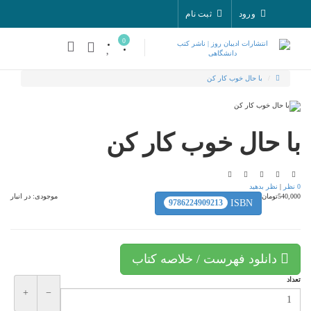
ورود
ثبت نام
0
با حال خوب کار کن
با حال خوب کار کن
0 نظر
|
نظر بدهید
540,000تومان
موجودی:
در انبار
9786224909213
ISBN
دانلود فهرست / خلاصه کتاب
تعداد
+
−