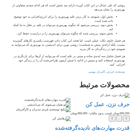
روشی که علی عبدال در این کتاب آورده دارای سه بخش است که هر کدام جنبه‌ی متفاوتی از
بهره‌وری را نشان می‌دهد.
بخش اول: شیوه‌ی به کار بردن علم بهره‌وری را برای انرژی‌افزایی به خود توضیح
داده شده است.
بخش دوم: بررسی می‌شود که چگونه بهره‌وری می‌تواند در غلبه بر تعلل به ما کمک
کند.
بخش سوم: بررسی شده که چگونه می‌توان بهره‌وری را در درازمدت حفظ کرد.
هر فصل حاوی نکات عملی است. اما هدف این کتاب دادن فهرست یکسری کارهای گسترده
نیست، بلکه ارائه‌ی بینش به شماست؛ روشی نوین برای اندیشدن به بهره‌وری که می‌توانید به
شیوه‌ی خود در زندگی‌تان به کار ببرید.
هر فصل شامل سه ایده‌ی ساده و مبتنی بر علم است که می‌توانید از آن‌ها برای بازنگری در
بهره‌وری استفاده کنید و سپس در ادامه با شش آزمون طراحی‌شده آن را در زندگی خود
اجرایی کنید.
توسعه‌ی فردی
,
کامران بهمنی
محصولات
مرتبط
حرف نزن، عمل کن
480,000تومان
قیمت بدون مالیات: 480,000تومان
تخفیف
قدرت مهارت‌های نادیده‌گرفته‌شده