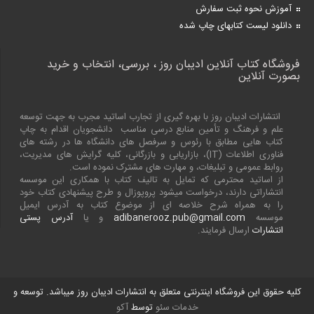
آموزش نحوه ثبت سفارش
دانلود لیست کتابهای چاپ شده
فروشگاه کتاب آنلاین ادیبان روز ، بررسی، انتخاب و خرید
بصورت آنلاین
انتشارات ادیبان روز با بهره گیری از تجارب اساتید مجرب به جهت توسعه
علم و فرهنگ و تأمین منابع درسی مناسب دانشجویان اقدام به چاپ
کتاب هایی مطابق با رئوس و سرفصل های دانشگاه ها در رشته های
فناوری اطلاعات (
IT
)، بازاریابی و بازرگانی، کلیه گرایش های مدیریت،
روابط عمومی و تبلیغات، و مهارت های مشترک نموده است.
از اساتید محترمی که تمایل به تالیف کتاب با همکاری این موسسه
انتشاراتی دارند، درخواست میشود پروپوزال و طرح پیشنهادی کتاب خود
را به همراه شرح خلاصه ای از موضوع کتاب به آدرس ایمیل
موسسه
adibanerooz.pub@gmail.com
و یا
آدرس پستی
انتشارات
ارسال فرمایند.
کلیه حقوق این فروشگاه اینترنتی متعلق به انتشارات ادیبان روز میباشد. توسعه و
خدمات سئو
توسط
آکو