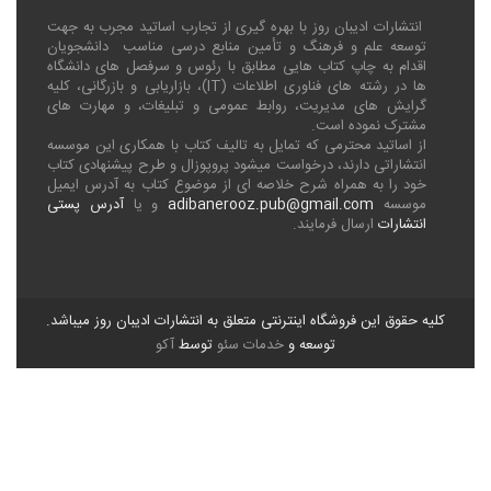
انتشارات ادیبان روز با بهره گیری از تجارب اساتید مجرب به جهت
توسعه علم و فرهنگ و تأمین منابع درسی مناسب دانشجویان
اقدام به چاپ کتاب هایی مطابق با رئوس و سرفصل های دانشگاه
ها در رشته های فناوری اطلاعات (
IT
)، بازاریابی و بازرگانی، کلیه
گرایش های مدیریت، روابط عمومی و تبلیغات، و مهارت های
مشترک نموده است.
از اساتید محترمی که تمایل به تالیف کتاب با همکاری این موسسه
انتشاراتی دارند، درخواست میشود پروپوزال و طرح پیشنهادی کتاب
خود را به همراه شرح خلاصه ای از موضوع کتاب به آدرس ایمیل
موسسه
adibanerooz.pub@gmail.com
و یا
آدرس پستی
انتشارات
ارسال فرمایند.
کلیه حقوق این فروشگاه اینترنتی متعلق به انتشارات ادیبان روز میباشد.
توسعه و
خدمات سئو
توسط
آکو