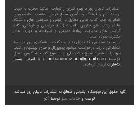
انتشارات ادیبان روز با بهره گیری از تجارب اساتید مجرب به جهت
توسعه علم و فرهنگ و تأمین منابع درسی مناسب دانشجویان
اقدام به چاپ کتاب هایی مطابق با رئوس و سرفصل های دانشگاه
ها در رشته های فناوری اطلاعات (
IT
)، بازاریابی و بازرگانی، کلیه
گرایش های مدیریت، روابط عمومی و تبلیغات، و مهارت های
مشترک نموده است.
از اساتید محترمی که تمایل به تالیف کتاب با همکاری این موسسه
انتشاراتی دارند، درخواست میشود پروپوزال و طرح پیشنهادی کتاب
خود را به همراه شرح خلاصه ای از موضوع کتاب به آدرس ایمیل
موسسه
adibanerooz.pub@gmail.com
و یا
آدرس پستی
انتشارات
ارسال فرمایند.
کلیه حقوق این فروشگاه اینترنتی متعلق به انتشارات ادیبان روز میباشد.
توسعه و
خدمات سئو
توسط
آکو