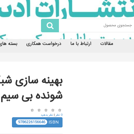
مقالات
ارتباط با ما
درخواست همکاری
بسته های 
بهینه سازی شبک
شونده بی سیم
0 نظر
|
نظر بدهید
ISBN
9786226156646