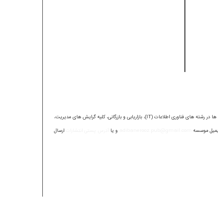
ا در رشته های فناوری اطلاعات (
IT
)، بازاریابی و بازرگانی، کلیه گرایش های مدیریت،
ایمیل موسسه
adibanerooz.pub@gmail.com
و یا
آدرس پستی انتشارات
ارسال