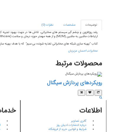
توضیحات
مشخصات
نظرات (0)
رشد روزافزون و چشم گیر سیستم های مخابراتی، تلاش ها در جهت بهبود تجربه کاربرا
ارتباطات ماشین به ماشین (
M2M
) و از همه مهمتر حوزه درمان و سلامت (
lthcare
کتاب "بهینه سازی شبکه های مخابراتی تغذیه شونده بی سیم" که با هدف بهینه سا
مخابرات
,
احسان عزیزیان
محصولات
مرتبط
رویکردهای پردازش سیگنال
اطلاعات
خدمات
گالری تصاویر
ت
درباره انتشارات ادیبان روز
ا
شرایط و قوانین خرید از فروشگاه
ن