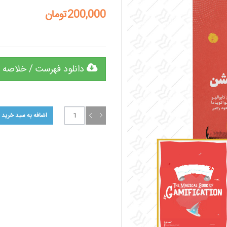
200,000تومان
دانلود فهرست / خلاصه 