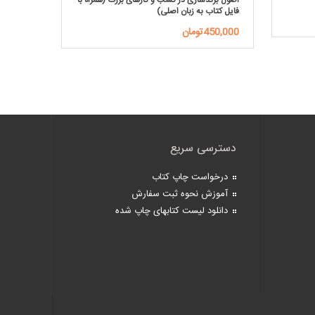
اصول برندسازی در کسب و کارهای بزرگ (همراه با
نامگذاری
فایل کتاب به زبان اصلی)
595,000توم
450,000تومان
دسترسی سریع
درخواست چاپ کتاب
آموزش نحوه ثبت سفارش
دانلود لیست کتابهای چاپ شده