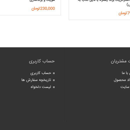
تراتژیک برند (همراه با فایل کتاب به
هویت و برندسازی
ی)
230,000تومان
ان
 مشتریان
حساب کاربری
با ما
حساب کاربری
اد محصول
تاریخچه سفارش ها
سایت
لیست دلخواه