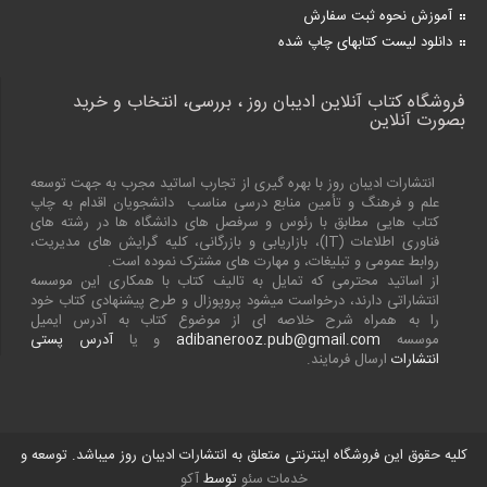
آموزش نحوه ثبت سفارش
دانلود لیست کتابهای چاپ شده
فروشگاه کتاب آنلاین ادیبان روز ، بررسی، انتخاب و خرید
بصورت آنلاین
انتشارات ادیبان روز با بهره گیری از تجارب اساتید مجرب به جهت توسعه
علم و فرهنگ و تأمین منابع درسی مناسب دانشجویان اقدام به چاپ
کتاب هایی مطابق با رئوس و سرفصل های دانشگاه ها در رشته های
فناوری اطلاعات (
IT
)، بازاریابی و بازرگانی، کلیه گرایش های مدیریت،
روابط عمومی و تبلیغات، و مهارت های مشترک نموده است.
از اساتید محترمی که تمایل به تالیف کتاب با همکاری این موسسه
انتشاراتی دارند، درخواست میشود پروپوزال و طرح پیشنهادی کتاب خود
را به همراه شرح خلاصه ای از موضوع کتاب به آدرس ایمیل
موسسه
adibanerooz.pub@gmail.com
و یا
آدرس پستی
انتشارات
ارسال فرمایند.
کلیه حقوق این فروشگاه اینترنتی متعلق به انتشارات ادیبان روز میباشد. توسعه و
خدمات سئو
توسط
آکو