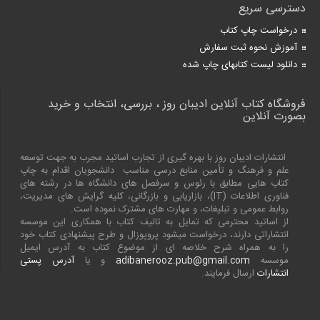
دسترسی سریع
درخواست چاپ کتاب
آموزش نحوه ثبت سفارش
دانلود لیست کتابهای چاپ شده
فروشگاه کتاب آنلاین ادیبان روز ، بررسی، انتخاب و خرید
بصورت آنلاین
انتشارات ادیبان روز با بهره گیری از تجارب اساتید مجرب به جهت توسعه
علم و فرهنگ و تأمین منابع درسی مناسب دانشجویان اقدام به چاپ
کتاب هایی مطابق با رئوس و سرفصل های دانشگاه ها در رشته های
فناوری اطلاعات (
IT
)، بازاریابی و بازرگانی، کلیه گرایش های مدیریت،
روابط عمومی و تبلیغات، و مهارت های مشترک نموده است.
از اساتید محترمی که تمایل به تالیف کتاب با همکاری این موسسه
انتشاراتی دارند، درخواست میشود پروپوزال و طرح پیشنهادی کتاب خود
را به همراه شرح خلاصه ای از موضوع کتاب به آدرس ایمیل
موسسه
adibanerooz.pub@gmail.com
و یا
آدرس پستی
انتشارات
ارسال فرمایند.