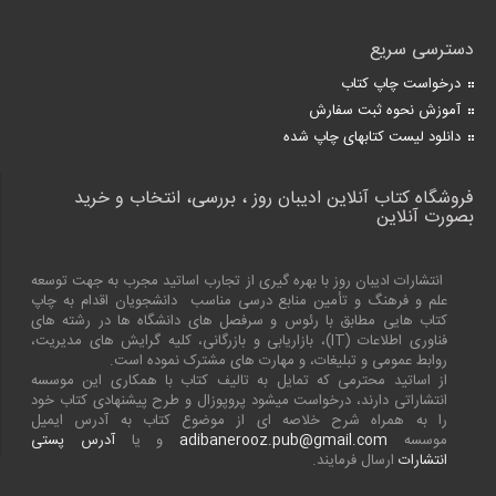
دسترسی سریع
درخواست چاپ کتاب
آموزش نحوه ثبت سفارش
دانلود لیست کتابهای چاپ شده
فروشگاه کتاب آنلاین ادیبان روز ، بررسی، انتخاب و خرید
بصورت آنلاین
انتشارات ادیبان روز با بهره گیری از تجارب اساتید مجرب به جهت توسعه
علم و فرهنگ و تأمین منابع درسی مناسب دانشجویان اقدام به چاپ
کتاب هایی مطابق با رئوس و سرفصل های دانشگاه ها در رشته های
فناوری اطلاعات (
IT
)، بازاریابی و بازرگانی، کلیه گرایش های مدیریت،
روابط عمومی و تبلیغات، و مهارت های مشترک نموده است.
از اساتید محترمی که تمایل به تالیف کتاب با همکاری این موسسه
انتشاراتی دارند، درخواست میشود پروپوزال و طرح پیشنهادی کتاب خود
را به همراه شرح خلاصه ای از موضوع کتاب به آدرس ایمیل
موسسه
adibanerooz.pub@gmail.com
و یا
آدرس پستی
انتشارات
ارسال فرمایند.