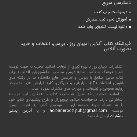
دسترسی سریع
درخواست چاپ کتاب
آموزش نحوه ثبت سفارش
دانلود لیست کتابهای چاپ شده
فروشگاه کتاب آنلاین ادیبان روز ، بررسی، انتخاب و خرید
بصورت آنلاین
انتشارات ادیبان روز با بهره گیری از تجارب اساتید مجرب به جهت توسعه
علم و فرهنگ و تأمین منابع درسی مناسب دانشجویان اقدام به چاپ
کتاب هایی مطابق با رئوس و سرفصل های دانشگاه ها در رشته های
فناوری اطلاعات (
IT
)، بازاریابی و بازرگانی، کلیه گرایش های مدیریت،
روابط عمومی و تبلیغات، و مهارت های مشترک نموده است.
از اساتید محترمی که تمایل به تالیف کتاب با همکاری این موسسه
انتشاراتی دارند، درخواست میشود پروپوزال و طرح پیشنهادی کتاب خود
را به همراه شرح خلاصه ای از موضوع کتاب به آدرس ایمیل
موسسه
adibanerooz.pub@gmail.com
و یا
آدرس پستی
انتشارات
ارسال فرمایند.