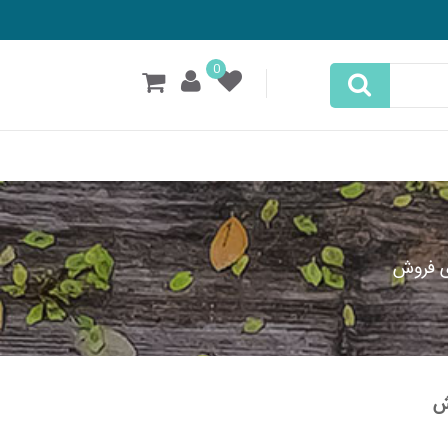
0
ی فروش
ش