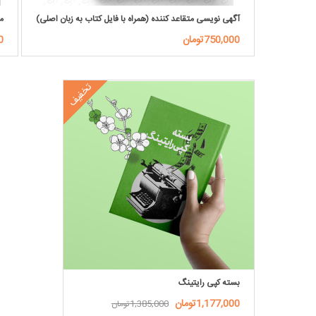
آگهی نویسی متقاعد کننده (همراه با فایل کتاب به زبان اصلی)
مد
750,000تومان
00
تخفیف
بسته کپی رایتینگ
1,177,000تومان
1,385,000تومان