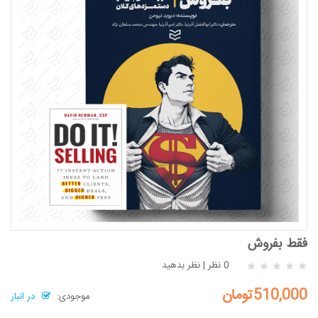
فقط بفروش
0 نظر
|
نظر بدهید
510,000تومان
موجودی:
در انبار