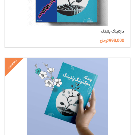
مارکتینگ پلنینگ
998,000تومان
تخفیف