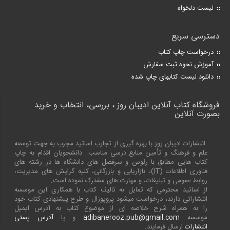
لیست دلخواه
دسترسی سریع
درخواست چاپ کتاب
آموزش نحوه ثبت سفارش
دانلود لیست کتابهای چاپ شده
فروشگاه کتاب آنلاین ادیبان روز ، بررسی، انتخاب و خرید
بصورت آنلاین
انتشارات ادیبان روز با بهره گیری از تجارب اساتید مجرب به جهت توسعه
علم و فرهنگ و تأمین منابع درسی مناسب دانشجویان اقدام به چاپ
کتاب هایی مطابق با رئوس و سرفصل های دانشگاه ها در رشته های
فناوری اطلاعات (
IT
)، بازاریابی و بازرگانی، کلیه گرایش های مدیریت،
روابط عمومی و تبلیغات، و مهارت های مشترک نموده است.
از اساتید محترمی که تمایل به تالیف کتاب با همکاری این موسسه
انتشاراتی دارند، درخواست میشود پروپوزال و طرح پیشنهادی کتاب خود
را به همراه شرح خلاصه ای از موضوع کتاب به آدرس ایمیل
موسسه
adibanerooz.pub@gmail.com
و یا
آدرس پستی
انتشارات
ارسال فرمایند.