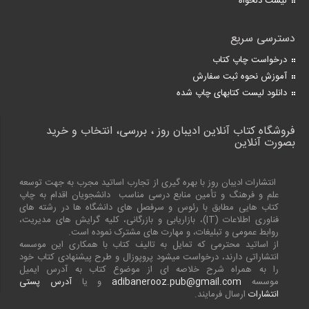
لیست دلخواه
دسترسی سریع
درخواست چاپ کتاب
آموزش نحوه ثبت سفارش
دانلود لیست کتابهای چاپ شده
فروشگاه کتاب آنلاین ادیبان روز ، بررسی، انتخاب و خرید
بصورت آنلاین
انتشارات ادیبان روز با بهره گیری از تجارب اساتید مجرب به جهت توسعه
علم و فرهنگ و تأمین منابع درسی مناسب دانشجویان اقدام به چاپ
کتاب هایی مطابق با رئوس و سرفصل های دانشگاه ها در رشته های
فناوری اطلاعات (
IT
)، بازاریابی و بازرگانی، کلیه گرایش های مدیریت،
روابط عمومی و تبلیغات، و مهارت های مشترک نموده است.
از اساتید محترمی که تمایل به تالیف کتاب با همکاری این موسسه
انتشاراتی دارند، درخواست میشود پروپوزال و طرح پیشنهادی کتاب خود
را به همراه شرح خلاصه ای از موضوع کتاب به آدرس ایمیل
موسسه
adibanerooz.pub@gmail.com
و یا
آدرس پستی
انتشارات
ارسال فرمایند.