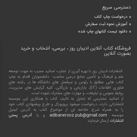
دسترسی سریع
درخواست چاپ کتاب
آموزش نحوه ثبت سفارش
دانلود لیست کتابهای چاپ شده
فروشگاه کتاب آنلاین ادیبان روز ، بررسی، انتخاب و خرید
بصورت آنلاین
انتشارات ادیبان روز با بهره گیری از تجارب اساتید مجرب به جهت توسعه
علم و فرهنگ و تأمین منابع درسی مناسب دانشجویان اقدام به چاپ
کتاب هایی مطابق با رئوس و سرفصل های دانشگاه ها در رشته های
فناوری اطلاعات (
IT
)، بازاریابی و بازرگانی، کلیه گرایش های مدیریت،
روابط عمومی و تبلیغات، و مهارت های مشترک نموده است.
از اساتید محترمی که تمایل به تالیف کتاب با همکاری این موسسه
انتشاراتی دارند، درخواست میشود پروپوزال و طرح پیشنهادی کتاب خود
را به همراه شرح خلاصه ای از موضوع کتاب به آدرس ایمیل
موسسه
adibanerooz.pub@gmail.com
و یا
آدرس پستی
انتشارات
ارسال فرمایند.