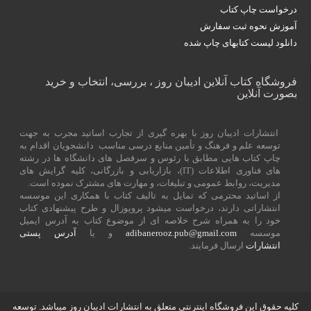
درخواست چاپ کتاب
آموزش نحوه ثبت سفارش
دانلود لیست کتابهای چاپ شده
فروشگاه کتاب آنلاین ادیبان روز ، بررسی، انتخاب و خرید
بصورت آنلاین
انتشارات ادیبان روز با بهره گیری از تجارب اساتید مجرب به جهت
توسعه علم و فرهنگ و تأمین منابع درسی مناسب دانشجویان اقدام به
چاپ کتاب هایی مطابق با رئوس و سرفصل های دانشگاه ها در رشته
های فناوری اطلاعات (
IT
)، بازاریابی و بازرگانی، کلیه گرایش های
مدیریت، روابط عمومی و تبلیغات، و مهارت های مشترک نموده است.
از اساتید محترمی که تمایل به تالیف کتاب با همکاری این موسسه
انتشاراتی دارند، درخواست میشود پروپوزال و طرح پیشنهادی کتاب
خود را به همراه شرح خلاصه ای از موضوع کتاب به آدرس ایمیل
موسسه
adibanerooz.pub@gmail.com
و یا
آدرس پستی
انتشارات
ارسال فرمایند.
کلیه حقوق این فروشگاه اینترنتی متعلق به انتشارات ادیبان روز میباشد. توسعه