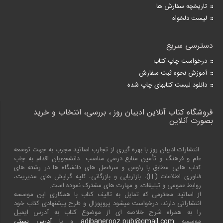
تاریخچه سفارش ها
لیست دلخواه
دسترسی سریع
درخواست چاپ کتاب
آموزش نحوه ثبت سفارش
دانلود لیست کتابهای چاپ شده
فروشگاه کتاب آنلاین ادیبان روز ، بررسی، انتخاب و خرید
بصورت آنلاین
انتشارات ادیبان روز با بهره گیری از تجارب اساتید مجرب به جهت توسعه
علم و فرهنگ و تأمین منابع درسی مناسب دانشجویان اقدام به چاپ
کتاب هایی مطابق با رئوس و سرفصل های دانشگاه ها در رشته های
فناوری اطلاعات (
IT
)، بازاریابی و بازرگانی، کلیه گرایش های مدیریت،
روابط عمومی و تبلیغات، و مهارت های مشترک نموده است.
از اساتید محترمی که تمایل به تالیف کتاب با همکاری این موسسه
انتشاراتی دارند، درخواست میشود پروپوزال و طرح پیشنهادی کتاب خود
را به همراه شرح خلاصه ای از موضوع کتاب به آدرس ایمیل
موسسه
adibanerooz.pub@gmail.com
و یا
آدرس پستی