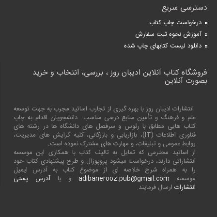
دسترسی سریع
درخواست چاپ کتاب
آموزش نحوه ثبت سفارش
دانلود لیست کتابهای چاپ شده
فروشگاه کتاب آنلاین ادیبان روز ، بررسی، انتخاب و خرید
بصورت آنلاین
انتشارات ادیبان روز با بهره گیری از تجارب اساتید مجرب به جهت توسعه
علم و فرهنگ و تأمین منابع درسی مناسب دانشجویان اقدام به چاپ
کتاب هایی مطابق با رئوس و سرفصل های دانشگاه ها در رشته های
فناوری اطلاعات (
IT
)، بازاریابی و بازرگانی، کلیه گرایش های مدیریت،
روابط عمومی و تبلیغات، و مهارت های مشترک نموده است.
از اساتید محترمی که تمایل به تالیف کتاب با همکاری این موسسه
انتشاراتی دارند، درخواست میشود پروپوزال و طرح پیشنهادی کتاب خود
را به همراه شرح خلاصه ای از موضوع کتاب به آدرس ایمیل
موسسه
adibanerooz.pub@gmail.com
و یا
آدرس پستی
انتشارات
ارسال فرمایند.