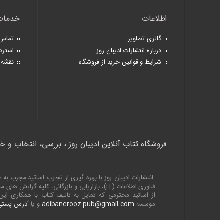
اطلاعات
خدمات
گالری تصاویر
تماس 
درباره انتشارات ادیبان روز
استرد
شرایط و قوانین خرید از فروشگاه
نقشه 
فروشگاه کتاب آنلاین ادیبان روز ، بررسی، انتخاب و خ
انتشارات ادیبان روز با بهره گیری از تجارب اساتید مجرب 
فناوری اطلاعات (
IT
)، بازاریابی و بازرگانی، کلیه گرایش های
از اساتید محترمی که تمایل به تالیف کتاب با همکاری ا
موسسه
adibanerooz.pub@gmail.com
و یا
آدرس پستی 