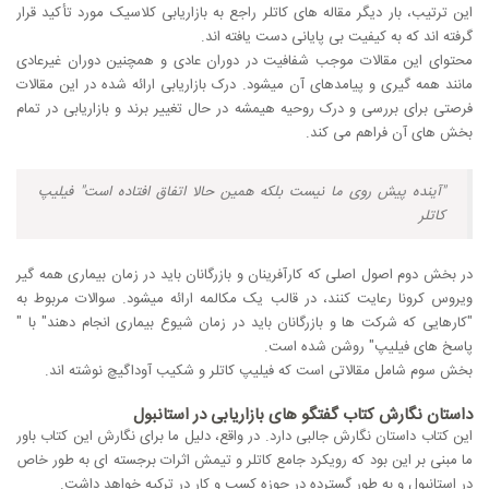
این ترتیب، بار دیگر مقاله های کاتلر راجع به بازاریابی کلاسیک مورد تأکید قرار
گرفته اند که به کیفیت بی پایانی دست یافته اند.
محتوای این مقالات موجب شفافیت در دوران عادی و همچنین دوران غیرعادی
مانند همه گیری و پیامدهای آن میشود. درک بازاریابی ارائه شده در این مقالات
فرصتی برای بررسی و درک روحیه هیمشه در حال تغییر برند و بازاریابی در تمام
بخش های آن فراهم می کند.
"آینده پیش روی ما نیست بلکه همین حالا اتفاق افتاده است" فیلیپ
کاتلر
در بخش دوم اصول اصلی که کارآفرینان و بازرگانان باید در زمان بیماری همه گیر
ویروس کرونا رعایت کنند، در قالب یک مکالمه ارائه میشود. سوالات مربوط به
"کارهایی که شرکت ها و بازرگانان باید در زمان شیوع بیماری انجام دهند" با "
پاسخ های فیلیپ" روشن شده است.
بخش سوم شامل مقالاتی است که فیلیپ کاتلر و شکیب آوداگیچ نوشته اند.
داستان نگارش کتاب گفتگو های بازاریابی در استانبول
این کتاب داستان نگارش جالبی دارد. در واقع، دلیل ما برای نگارش این کتاب باور
ما مبنی بر این بود که رویکرد جامع کاتلر و تیمش اثرات برجسته ای به طور خاص
در استانبول و به طور گسترده در حوزه کسب و کار در ترکیه خواهد داشت.