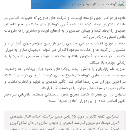
علاوه بر عواملی چون توسعه اینترنت و شرکت های فناوری که تغییرات اساسی در
عادات مشتریان ایجاد کرده اند؛ همه گیری کرونا از سال ۲۰۲۰ نیز عدم اطمینان
جدیدی را ایجاد کرده و بینش جدیدی را به ارمغان آورده و مشتری را به ملزومات
واقعی انسان نزدیکتر می کند.
ایجاد و توزیع اطلاعات، پویایی جدیدی را در بازارهای سراسر جهان آغاز کرده و
مشتریان از گزینه ها و امکانات موجود آگاه تر می شوند. دیجیتال سازی به میزان
متفاوتی در تمام دنیا گسترش یافته و استفاده از هوش مصنوعی راه خود را به
زندگی روزمره باز میکنند.
امروزه علم بازاریابی با چالش ایجاد رویکردهای جدید برای پرداختن به وضعیت
موجود به سبب بیماری کروناست. شیوع بیماری کوید-۱۹ در چین در سال ۲۰۱۹ که
در آخرین روز آن سال رسماً اعلام شد، تأثیر شدیدی بر تولید و تجارت داشت و
امکان تغییر در سبک های تجاری را در دستور کار قرار داد.
بنابراین در این عصر که شاهد تسریع تحول دیجیتالی هستیم، بازاریابی نیز دچار
تغییر اساسی شده و این دوران "عادی جدید" است.
بنابراین، گفته کاتلر در مورد بازاریابی مبنی بر اینکه "چشم انداز اقتصادی
امروز توسط دو نیروی قدرتمند-فناوری و جهانی سازی
در حال شکل گیری
است" بار دیگر اثبات می شود. بنابراین، گورو زنده بازاریابی، در دوران