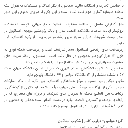
با افزایش تجارت و امکانات مالی، استانبول از نظر املاک و مستغلات به عنوان یک
منطقه سرمایه گذاری مهم ثبت شده است و این یکی از مزایای حقیقی این شهر
است.
طبق گذارش حاصل از مطالعه مشترک
"
نظارت دقیق جهانی" توسط اندیشکده
بروکینگز ایالت متحده، دانشگده اقتصاد لندن و بانک پژوهشی دویچه، استانبول در
صدر لیست شهرهای دارای سریع ترین رشد در دوره پس از رکود اقتصادی قرار
دارد.
زیرساخت های ارتباطی استانبول بسیار قدرتمند است و زیرساخت شبکه نوری به
طول ۱۲ هزار کیلومتر همچنان در حال رشد است. استانبول از نظر مزیت های
موقعیت جغرافیایی، می تواند هر نقطه از جهان را به هم متصل کند.
استانبول یک شهر دانشگاهی است. شهری که میزبان اولین دانشگاه جهان است
۵۷ دانشگاه متشکل از ۱۳ دانشگاه دولتی و ۴۴ دانشگاه بنیادی دارد.
دلایل دیگری نیز همچون مرکز هماهنگی اقتصادی بین قاره ای، مرکز تدارکات
جهانی، یکی از بزرگترین فرودگاه های جهان، درآمد ۷۰ میلیارد دلاری از گردشگری،
ارتباطات بین المللی محکم با سازمان های قدرتمند و پروژه های بسیاری که در
رابطه با توسعه و گسترش اقتصاد ترکیه در دست اقدام است همگی به تفصیل در
کتاب گفتگوهای بازاریابی در استانبول توضیح داده شده اند.
گروه مولفین::
فیلیپ کاتلر | شکیب آوداگیچ
منبع::
کتاب گفتگوهای بازاریابی در استانبول