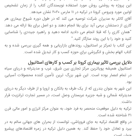
این پروژه به روشنی روش مورد استفاده نویسندگان کتاب را از زمان تشخیص
اولین مورد ویروس کرونا در ترکیه در ۱۱ مارس ۲۰۲۰ نشان میدهد.
آقای کاتلر به مدیران شرکت توصیه می کند که در طول دوره شیوع بیماری هر
کاری از دستشان برمی آید برای بقا انجام دهند و دو اصل برای بقا ارائه می دهد:
"همان کاری را که قبلا انجام می دادید ادامه دهید و راهبرد جیددی را شناسایی
کنید و خود را با این روند سازگار کنید."
این کتاب با تمرکز بر استانبول، روندهای بازاریابی و همه گیری بررسی شده و به
کتاب الهام بخش و انگیزشی برای حوزه کسب و کار تبدیل شده است.
دلایل بررسی تاثیر بیماری کرونا بر کسب و کارهای استانبول
استانبول همیشه پویاترین مرکز تجاری بین شرق، غرب و مدیترانه و دریای سیاه
در تمام اعصار بوده است. این شهر بزرگ ترین تأمین کننده محصولات آسیایی
بود.
این شهر به عنوان بندری که از یک طرف به بالکان و اروپا و از طرف دیگر به دریای
مدیترانه شمالی و شبه جزیره عربستان وصل است، در مسیر تجارت ترانزیت قرار
داشت.
ترکیه به دلیل موقعیت منحصر به فرد خود، به عنوان مرکز انرژی و امور مالی قرن
۲۱ شناخته شده است.
در واقع اقتصاد ترکیه به جای فروپاشی، توانست از بحران های جهانی سالم به در
ببرد و تعادل خود را حفظ کند. به همین دلیل ترکیه در زمره اقتصادهای پیشرو
جهان است.