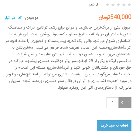
0 نظر
540,000تومان
موجودی:
در انبار
امروزه یکی از بزرگ‌ترین چالش‌ها و موانع برای رشد، توانایی ادراک و هماهنگ
شدن با مشتریان در رابطه با نتایج مطلوب کسب‌وکاری‌شان است. این فرایند با
آشناسازی شروع می‌شود.وقتی یک تجربه پیش‌دستانه و تجویزی را مانند آنچه در
اثر «آشناسازی؛‌مسئله این است» تعریف شده، فراهم می‌کنید، مشتریانتان به
اهدافشان می‌رسند و به همین ترتیب شما.کریستن هایر مدیرعامل شرکت
ساکسس لیگ و یکی از 25 اینفلوئنسر برتر موفقیت مشتری پیشنهاد می‌کند در
حق خودتان و مشتریانتان خوبی کنید و اثر«آشناسازی؛ مسئله این است» را
بخوانید! هایر می‌گوید:مجریان موفقیت مشتری می‌توانند از استنتاج‌های دونا وبر
در مورد اهمیت آشناسازی و اثر آن بر باقی سفر مشتری بهره‌مند شوند. مدیران
عالی‌رتبه از دستاوردهای آتی این رویکرد هم‌نوا،...