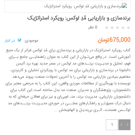
برندسازی و بازاریابی مُدِ لوکس: رویکرد استراتژیک
0 نظر
675,000تومان
موجودی:
در انبار
کتاب رویکرد استراتژیک در بازاریابی و برندسازی برای مُدِ لوکس فراتر از یک منبع
آموزشی است. در واقع می‌تـوان از این کتاب به عنوان راهنمایــی جامع بــرای
فهم، تحلیل و مدیـریت برنــدهای مد لوکس در عصر جدید بهره برد.آلیس
دالبابونا در برندسازی و بازاریابی برای مد لوکس با رویکردی تحلیلی و کاربردی،
مفاهیم بنیادین بازاریابی مد لوکس را با آخرین تحولات صنعت پیوند می‌دهد.
نویسنده با بهره‌گیری از مطالعات موردی واقعی، این کتاب را به مرجعی معتبر برای
دانشجویان، پژوهشگران و مدیران صنعت مد بدل ساخته است.این کتاب برای
دانشجویان بازاریابی، مدیریت برند، مد، ام‌بی‌ای و نیز برای فعالان حرفه‌ای که به
دنبال درک عمیق‌تـر و راهکـارهای عملـــی در حوزه‌ی مدیـریـت برنـــدهای مد
لوکــس هستنـد، اثـری بی‌بدیـل و الهام‌بخش ...