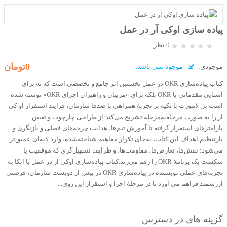
پیاده سازی اوکی آر در عمل
0 نظر
0تومان
موجودی:
موجود نمی باشد.
کتاب پیاده‌سازی OKR در عمل نخستین اثر جامع و تخصصی است که نه برای
آشنایی مقدماتی با OKR بلکه برای «مربیان و راهبران اجرای OKR» نوشته شده
است.بن لامورت با تکیه بر تجربۀ همراهی با صدها سازمان، فرایند استقرار او کی
آر را به صورت مرحله‌به‌مرحله تشریح می‌کند:از طراحی چارچوب و تعیین
پارامترهای استقرار گرفته تا آموزش تیم‌ها، هدایت چرخه‌های فصلی و بازنگری و
بازتنظیم اهداف.این کتاب، به‌جای تکرار مفاهیم شناخته‌شده، وارد لایه‌ای عمیق‌تر
می‌شود: نقش‌ها، تعارض‌ها، مقاومت‌ها، و ظرایف تسهیل‌گری که موفقیت یا
شکست یک برنامۀ OKR را رقم می‌زند.کتاب پیاده‌سازی اوکی آر در عمل با اتکا به
تجربه‌های عملی نویسنده در پیاده‌سازی OKR در بیش از دویست سازمان، فرصتی
ارزشمند فراهم می آورد تا در مرحلۀ اجرا و استقرار این روی...
گزینه های در دسترس