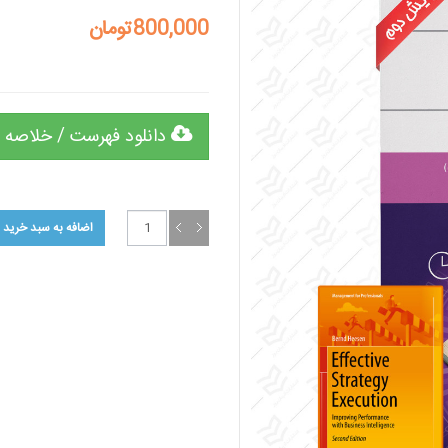
800,000تومان
دانلود فهرست / خلاصه 