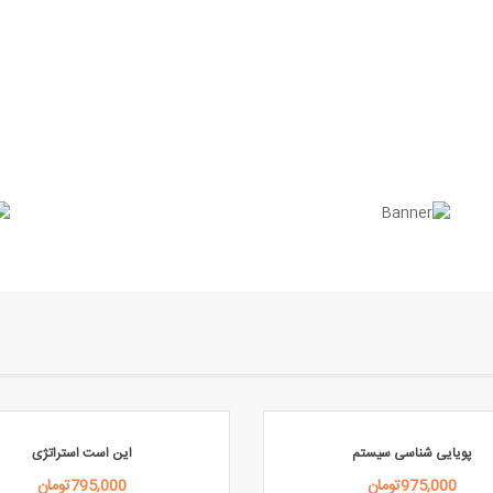
پویایی شناسی سیستم
این است استراتژی
975,000تومان
795,000تومان