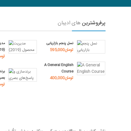
پرفروشترین
های
ادیبان
شناسی
نسل پنجم بازاریابی
مدی
595,000تومان
(2019)
550,000
باطات و
A General English
Course
برند
400,000تومان
بصر
415,000