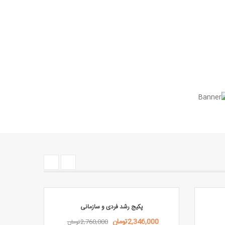
پکیج رشد فردی و سازمانی
2,346,000تومان
2,760,000تومان