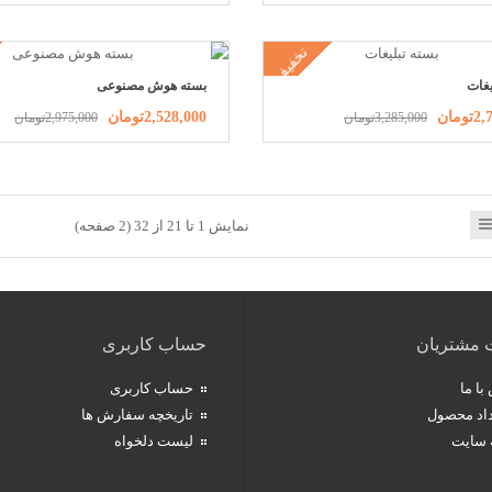
تخفیف
یغات
بسته هوش مصنوعی
ومان
2,528,000تومان
3,285,000تومان
2,975,000تومان
نمایش 1 تا 21 از 32 (2 صفحه)
 مشتریان
حساب کاربری
با ما
حساب کاربری
اد محصول
تاریخچه سفارش ها
 سایت
لیست دلخواه