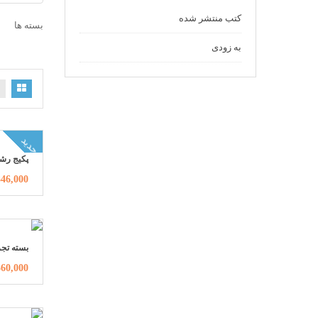
کتب منتشر شده
بسته ها
به زودی
جدید
پکیج رش
2,346,000ت
بسته تجر
1,360,000ت