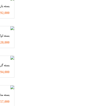
بسته باز
1,292,000ت
بسته‌ او‌ک
820,000توما
بسته گر
1,394,000ت
بسته مذا
1,657,000ت