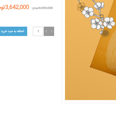
3,642,000تومان
4,285,000تومان