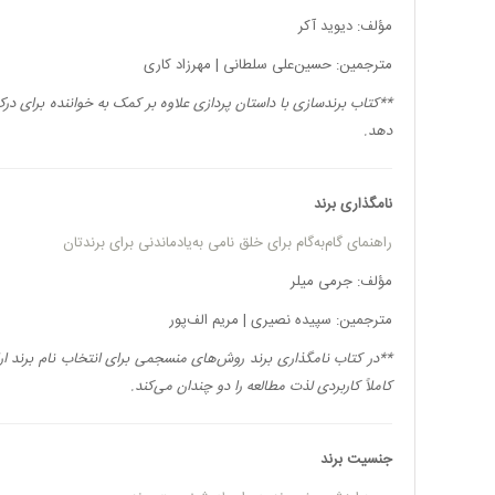
مؤلف: دیوید آکر
مترجمین: حسین‌علی سلطانی | مهرزاد کاری
**کتاب برندسازی با داستان پردازی علاوه بر کمک به خواننده برای د
دهد.
نامگذاری برند
راهنمای گام‌به‌گام برای خلق نامی به‌یادماندنی برای برندتان
مؤلف: جرمی میلر
مترجمین: سپیده نصیری | مریم الف‌پور
**
در کتاب نامگذاری برند روش‌های منسجمی برای انتخاب نام برند ارا
کاملاً کاربردی لذت مطالعه را دو چندان می‌کند.
جنسیت برند