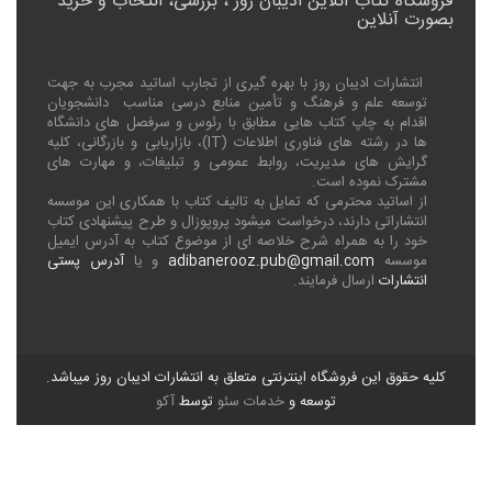
فروشگاه کتاب آنلاین ادیبان روز ، بررسی، انتخاب و خرید
بصورت آنلاین
انتشارات ادیبان روز با بهره گیری از تجارب اساتید مجرب به جهت
توسعه علم و فرهنگ و تأمین منابع درسی مناسب دانشجویان
اقدام به چاپ کتاب هایی مطابق با رئوس و سرفصل های دانشگاه
ها در رشته های فناوری اطلاعات (
IT
)، بازاریابی و بازرگانی، کلیه
گرایش های مدیریت، روابط عمومی و تبلیغات، و مهارت های
مشترک نموده است.
از اساتید محترمی که تمایل به تالیف کتاب با همکاری این موسسه
انتشاراتی دارند، درخواست میشود پروپوزال و طرح پیشنهادی کتاب
خود را به همراه شرح خلاصه ای از موضوع کتاب به آدرس ایمیل
موسسه
adibanerooz.pub@gmail.com
و یا
آدرس پستی
انتشارات
ارسال فرمایند.
کلیه حقوق این فروشگاه اینترنتی متعلق به انتشارات ادیبان روز میباشد.
توسعه و
خدمات سئو
توسط
آکو