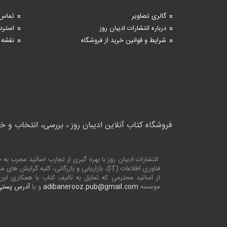
گالری تصاویر
تماس 
درباره انتشارات ادیبان روز
استرد
شرایط و قوانین خرید از فروشگاه
نقشه 
فروشگاه کتاب آنلاین ادیبان روز ، بررسی، انتخاب و خ
انتشارات ادیبان روز با بهره گیری از تجارب اساتید مجرب 
فناوری اطلاعات (
IT
)، بازاریابی و بازرگانی، کلیه گرایش های
از اساتید محترمی که تمایل به تالیف کتاب با همکاری ا
موسسه
adibanerooz.pub@gmail.com
و یا
آدرس پستی 