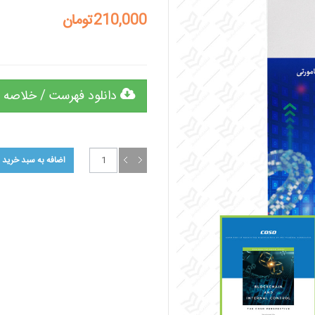
210,000تومان
دانلود فهرست / خلاصه 