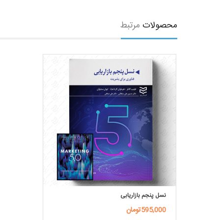
محصولات
مرتبط
غات
نسل پنجم بازاریابی
595,000تومان