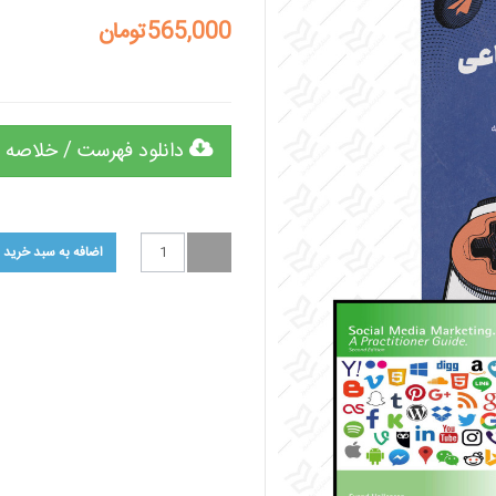
565,000تومان
دانلود فهرست / خلاصه 