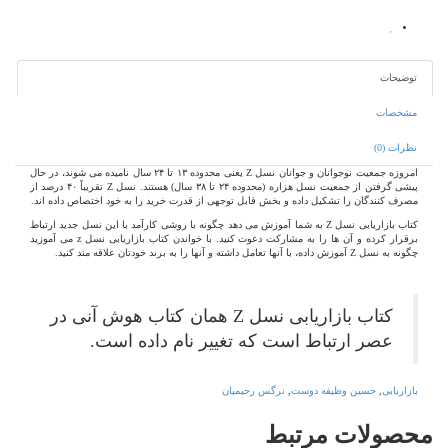
توضیحات
مشخصات
نظرات (0)
امروزه جمعیت نوجوانان و جوانان نسل Z یعنی محدوده ۱۳ تا ۲۴ سال نامیده می شوند، در حال
پیشی گرفتن از جمعیت نسل هزاره (محدوده ۲۴ تا ۳۸ سال) هستند. نسل Z تقریباً ۴۰ درصد از
مصرف کنندگان را تشکیل داده و بخش قابل توجهی از قدرت خرید را به خود اختصاص داده اند.
کتاب بازاریابی نسل Z به شما آموزش می دهد چگونه با روشی کارآمد با این نسل جدید ارتباط
برقرار کرده و آن ها را به مشارکت دعوت کنید. با خواندن کتاب بازاریابی نسل z می آموزید
چگونه به نسل Z آموزش داده، با آنها تعامل داشته و آنها را به برند خودتان علاقه مند کنید.
کتاب بازاریابی نسل Z همان کتاب هوش آنی در
عصر ارتباط است که تغییر نام داده است.
بازاریابی
,
حسین وظیفه دوست
,
نرگس رحیمیان
محصولات
مرتبط