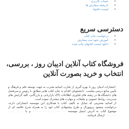
حساب کاربری
تاریخچه سفارش ها
لیست دلخواه
سترسی سریع
درخواست چاپ کتاب
آموزش نحوه ثبت سفارش
دانلود لیست کتابهای چاپ شده
روشگاه کتاب آنلاین ادیبان روز ، بررسی،
نتخاب و خرید بصورت آنلاین
انتشارات ادیبان روز با بهره گیری از تجارب اساتید مجرب به جهت توسعه علم و فرهنگ و
تأمین منابع درسی مناسب دانشجویان اقدام به چاپ کتاب هایی مطابق با رئوس و سرفصل
های دانشگاه ها در رشته های فناوری اطلاعات (
IT
)، بازاریابی و بازرگانی، کلیه گرایش های
مدیریت، روابط عمومی و تبلیغات، و مهارت های مشترک نموده است.
از اساتید محترمی که تمایل به تالیف کتاب با همکاری این موسسه انتشاراتی دارند،
درخواست میشود پروپوزال و طرح پیشنهادی کتاب خود را به همراه شرح خلاصه ای از
موضوع کتاب به آدرس ایمیل موسسه
adibanerooz.pub@gmail.com
و یا
آدرس پستی
انتشارات
ارسال فرمایند.