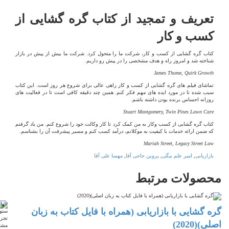
تعریف و تمجید از کتاب گره گشایی از
کسب و کار
کتاب گره گشایی از کسب و کار، شرکت ما را متحول کرد. شرکت ما بیش از پیش در بازار
شناخته شد و امروز راه و هدف مشخصی را در پیش رو داریم.
James Thome, Quirk Growth
تماشای فیلم های گره گشایی از کسب و کار راهی عالی برای شروع هر روز است. این کتاب
سبب شده تا در مورد ایده های مهم فکر کنم. همین چند دقیقه کافی است تا در فعالیت های
روزانه احساس برنده بودن داشته باشم.
Stuart Montgomery, Twin Pines Lawn Care
کتاب گره گشایی از کسب وکار به من کمک کرد تا کار وکالت خود را شروع کنم. من یاد گرفتم
که ضمن ارائه خدمات با کیفیت به موکلانم، درآمد کسب کنم و مسیر پیشرفت آن را بشناسم.
Mariah Street, Legacy Street Law
بازاریابی
,
امیر علم بیگی
,
پروین حاجی آقا
,
مهسا علی آقا
حصولات
مرتبط
ه گشایی با بازاریابی (همراه با فایل کتاب به زبان
ی)(2020)