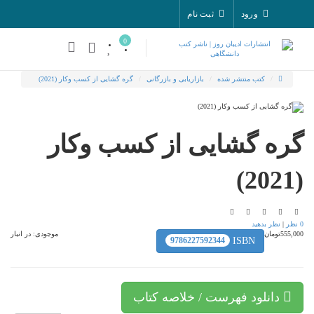
ورود
ثبت نام
0
کتب منتشر شده
بازاریابی و بازرگانی
گره گشایی از کسب وکار (2021)
ره گشایی از کسب وکار
|
نظر بدهید
5تومان
موجودی:
در انبار
9786227592344
ISBN
دانلود فهرست / خلاصه کتاب