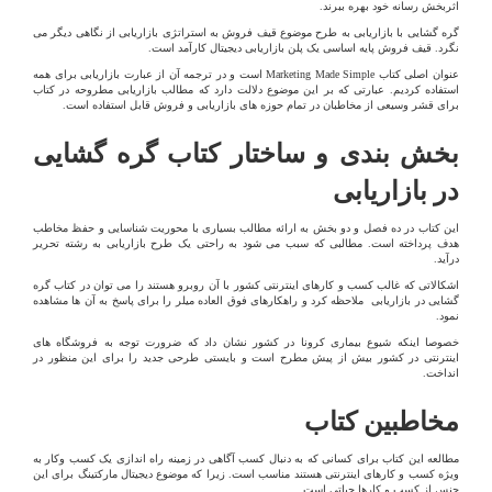
اثربخش رسانه خود بهره ببرند.
گره گشایی با بازاریابی به طرح موضوع قیف فروش به استراتژی بازاریابی از نگاهی دیگر می
نگرد. قیف فروش پایه اساسی یک پلن بازاریابی دیجیتال کارآمد است.
عنوان اصلی کتاب
Marketing Made Simple
است و در ترجمه آن از عبارت بازاریابی برای همه
استفاده کردیم. عبارتی که بر این موضوع دلالت دارد که مطالب بازاریابی مطروحه در کتاب
برای قشر وسیعی از مخاطبان در تمام حوزه های بازاریابی و فروش قابل استفاده است.
بخش بندی و ساختار کتاب گره گشایی
در بازاریابی
این کتاب در ده فصل و دو بخش به ارائه مطالب بسیاری با محوریت شناسایی و حفظ مخاطب
هدف پرداخته است. مطالبی که سبب می شود به راحتی یک طرح بازاریابی به رشته تحریر
درآید.
اشکالاتی که غالب کسب و کارهای اینترنتی کشور با آن روبرو هستند را می توان در کتاب گره
گشایی در بازاریابی ملاحظه کرد و راهکارهای فوق العاده میلر را برای پاسخ به آن ها مشاهده
نمود.
خصوصا اینکه شیوع بیماری کرونا در کشور نشان داد که ضرورت توجه به فروشگاه های
اینترنتی در کشور بیش از پیش مطرح است و بایستی طرحی جدید را برای این منظور در
انداخت.
مخاطبین کتاب
مطالعه این کتاب برای کسانی که به دنبال کسب آگاهی در زمینه راه اندازی یک کسب وکار به
ویژه کسب و کارهای اینترنتی هستند مناسب است. زیرا که موضوع دیجیتال مارکتینگ برای این
جنس از کسب و کارها حیاتی است.