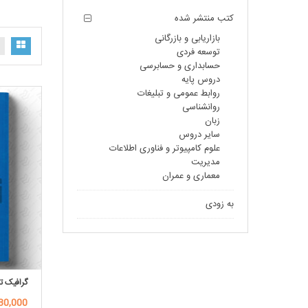
کتب منتشر شده
بازاریابی و بازرگانی
توسعه فردی
حسابداری و حسابرسی
دروس پایه
روابط عمومی و تبلیغات
روانشناسی
زبان
سایر دروس
علوم کامپیوتر و فناوری اطلاعات
مدیریت
معماری و عمران
به زودی
گرافیک ت
480,000توم