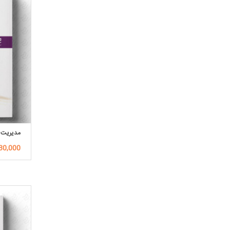
مدیریت ت
1,430,000ت