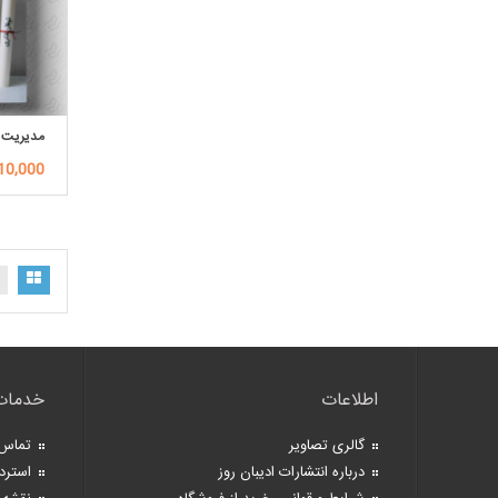
مدیریت ت
910,000توم
اطلاعات
خدمات
گالری تصاویر
تماس 
درباره انتشارات ادیبان روز
استرد