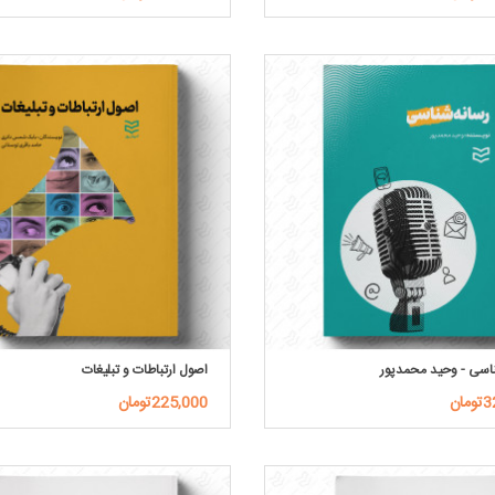
اسی - وحید محمدپور
اصول ارتباطات و تبلیغات
ان
225,000تومان