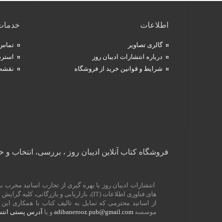
اطلاعات
خدمات
گالری تصاویر
تماس 
درباره انتشارات ادیبان روز
استرد
شرایط و قوانین خرید از فروشگاه
نقشه
فروشگاه کتاب آنلاین ادیبان روز ، بررسی، انتخاب و خ
انتشارات ادیبان روز با بهره گیری از تجارب اساتید مجرب
های فناوری اطلاعات (
IT
)، بازاریابی و بازرگانی، کلیه گرا
از اساتید محترمی که تمایل به تالیف کتاب با همکاری ا
موسسه
adibanerooz.pub@gmail.com
و یا
آدرس پستی انتش