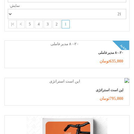
نمایش:
>|
>
5
4
3
2
1
جدید
۸۰-۲۰ مدیرعاملی
635,000تومان
این است استراتژی
795,000تومان