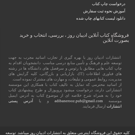
درخواست چاپ کتاب
آموزش نحوه ثبت سفارش
دانلود لیست کتابهای چاپ شده
فروشگاه کتاب آنلاین ادیبان روز ، بررسی، انتخاب و خرید
بصورت آنلاین
انتشارات ادیبان روز با بهره گیری از تجارب اساتید مجرب به جهت
توسعه علم و فرهنگ و تأمین منابع درسی مناسب دانشجویان اقدام به
چاپ کتاب هایی مطابق با رئوس و سرفصل های دانشگاه ها در رشته
های فناوری اطلاعات (
IT
)، بازاریابی و بازرگانی، کلیه گرایش های
مدیریت، روابط عمومی و تبلیغات، و مهارت های مشترک نموده است.
از اساتید محترمی که تمایل به تالیف کتاب با همکاری این موسسه
انتشاراتی دارند، درخواست میشود پروپوزال و طرح پیشنهادی کتاب
خود را به همراه شرح خلاصه ای از موضوع کتاب به آدرس ایمیل
موسسه
adibanerooz.pub@gmail.com
و یا
آدرس پستی
انتشارات
ارسال فرمایند.
کلیه حقوق این فروشگاه اینترنتی متعلق به انتشارات ادیبان روز میباشد. توسعه