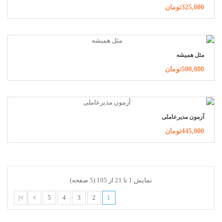
325,000تومان
مثل همیشه
500,000تومان
آزمون مدیرعاملی
445,000تومان
نمایش 1 تا 21 از 105 (5 صفحه)
>|
>
5
4
3
2
1