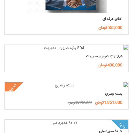
اخلاق حرفه ای
555,000تومان
504 واژه ضروری مدیریت
400,000تومان
تخفیف
بسته رهبری
1,861,000تومان
2,190,000تومان
جدید
۸۰-۲۰ مدیرعاملی