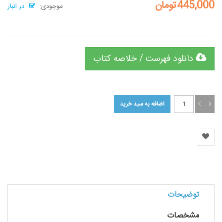
445,000تومان
موجودی:
در انبار
دانلود فهرست / خلاصه کتاب
توضیحات
مشخصات