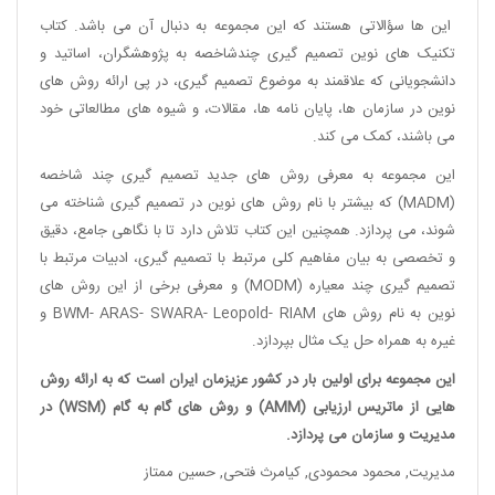
این ها سؤالاتی هستند که این مجموعه به دنبال آن می باشد. کتاب
تکنیک های نوین تصمیم گیری چندشاخصه به پژوهشگران، اساتید و
دانشجویانی که علاقمند به موضوع تصمیم گیری، در پی ارائه روش های
نوین در سازمان ها، پایان نامه ها، مقالات، و شیوه های مطالعاتی خود
می باشند، کمک می کند.
این مجموعه به معرفی روش های جدید تصمیم گیری چند شاخصه
(MADM) که بیشتر با نام روش های نوین در تصمیم گیری شناخته می
شوند، می پردازد. همچنین این کتاب تلاش دارد تا با نگاهی جامع، دقیق
و تخصصی به بیان مفاهیم کلی مرتبط با تصمیم گیری، ادبیات مرتبط با
تصمیم گیری چند معیاره (MODM) و معرفی برخی از این روش های
نوین به نام روش های BWM- ARAS- SWARA- Leopold- RIAM و
غیره به همراه حل یک مثال بپردازد.
این مجموعه برای اولین بار در کشور عزیزمان ایران است که به ارائه روش
هایی از ماتریس ارزیابی (AMM) و روش های گام به گام (WSM) در
مدیریت و سازمان می پردازد.
مدیریت
,
محمود محمودی
,
کیامرث فتحی
,
حسین ممتاز