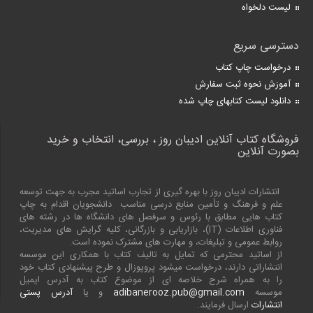
لیست دلخواه
دسترسی سریع
درخواست چاپ کتاب
آموزش نحوه ثبت سفارش
دانلود لیست کتابهای چاپ شده
فروشگاه کتاب آنلاین ادیبان روز ، بررسی، انتخاب و خرید
بصورت آنلاین
انتشارات ادیبان روز با بهره گیری از تجارب اساتید مجرب به جهت توسعه
علم و فرهنگ و تأمین منابع درسی مناسب دانشجویان اقدام به چاپ
کتاب هایی مطابق با رئوس و سرفصل های دانشگاه ها در رشته های
فناوری اطلاعات (
IT
)، بازاریابی و بازرگانی، کلیه گرایش های مدیریت،
روابط عمومی و تبلیغات، و مهارت های مشترک نموده است.
از اساتید محترمی که تمایل به تالیف کتاب با همکاری این موسسه
انتشاراتی دارند، درخواست میشود پروپوزال و طرح پیشنهادی کتاب خود
را به همراه شرح خلاصه ای از موضوع کتاب به آدرس ایمیل
موسسه
adibanerooz.pub@gmail.com
و یا
آدرس پستی
انتشارات
ارسال فرمایند.