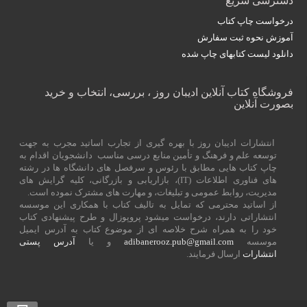
دسترسی سریع
درخواست چاپ کتاب
آموزش نحوه ثبت سفارش
دانلود لیست کتابهای چاپ شده
فروشگاه کتاب آنلاین ادیبان روز ، بررسی، انتخاب و خرید
بصورت آنلاین
انتشارات ادیبان روز با بهره گیری از تجارب اساتید مجرب به جهت
توسعه علم و فرهنگ و تأمین منابع درسی مناسب دانشجویان اقدام به
چاپ کتاب هایی مطابق با رئوس و سرفصل های دانشگاه ها در رشته
های فناوری اطلاعات (
IT
)، بازاریابی و بازرگانی، کلیه گرایش های
مدیریت، روابط عمومی و تبلیغات، و مهارت های مشترک نموده است.
از اساتید محترمی که تمایل به تالیف کتاب با همکاری این موسسه
انتشاراتی دارند، درخواست میشود پروپوزال و طرح پیشنهادی کتاب
خود را به همراه شرح خلاصه ای از موضوع کتاب به آدرس ایمیل
موسسه
adibanerooz.pub@gmail.com
و یا
آدرس پستی
انتشارات
ارسال فرمایند.