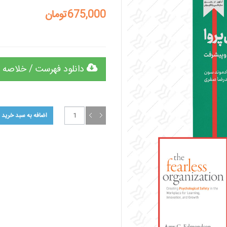
675,000تومان
دانلود فهرست / خلاصه 