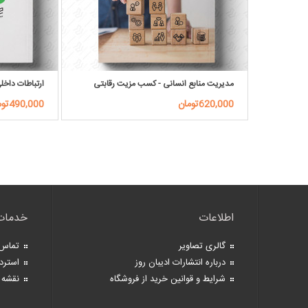
مدیریت منابع انسانی - کسب مزیت رقابتی
ارتباطات داخل
620,000تومان
490,000تومان
اطلاعات
خدمات
گالری تصاویر
تماس 
درباره انتشارات ادیبان روز
استرد
شرایط و قوانین خرید از فروشگاه
نقشه 