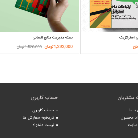
ی استراتژیک
بسته مدیریت منابع انسانی
1,292,000تومان
1,520,000تومان
 مشتریان
حساب کاربری
با ما
حساب کاربری
اد محصول
تاریخچه سفارش ها
سایت
لیست دلخواه