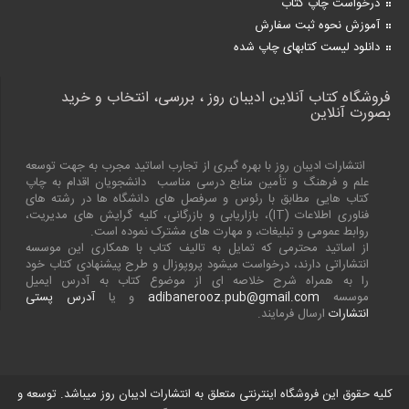
درخواست چاپ کتاب
آموزش نحوه ثبت سفارش
دانلود لیست کتابهای چاپ شده
فروشگاه کتاب آنلاین ادیبان روز ، بررسی، انتخاب و خرید
بصورت آنلاین
انتشارات ادیبان روز با بهره گیری از تجارب اساتید مجرب به جهت توسعه
علم و فرهنگ و تأمین منابع درسی مناسب دانشجویان اقدام به چاپ
کتاب هایی مطابق با رئوس و سرفصل های دانشگاه ها در رشته های
فناوری اطلاعات (
IT
)، بازاریابی و بازرگانی، کلیه گرایش های مدیریت،
روابط عمومی و تبلیغات، و مهارت های مشترک نموده است.
از اساتید محترمی که تمایل به تالیف کتاب با همکاری این موسسه
انتشاراتی دارند، درخواست میشود پروپوزال و طرح پیشنهادی کتاب خود
را به همراه شرح خلاصه ای از موضوع کتاب به آدرس ایمیل
موسسه
adibanerooz.pub@gmail.com
و یا
آدرس پستی
انتشارات
ارسال فرمایند.
کلیه حقوق این فروشگاه اینترنتی متعلق به انتشارات ادیبان روز میباشد. توسعه و