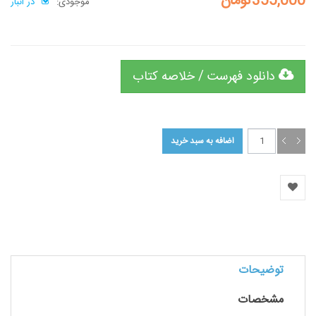
355,000تومان
موجودی:
در انبار
دانلود فهرست / خلاصه کتاب
توضیحات
مشخصات