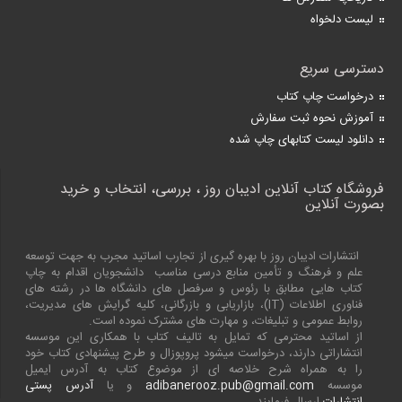
لیست دلخواه
دسترسی سریع
درخواست چاپ کتاب
آموزش نحوه ثبت سفارش
دانلود لیست کتابهای چاپ شده
فروشگاه کتاب آنلاین ادیبان روز ، بررسی، انتخاب و خرید
بصورت آنلاین
انتشارات ادیبان روز با بهره گیری از تجارب اساتید مجرب به جهت توسعه
علم و فرهنگ و تأمین منابع درسی مناسب دانشجویان اقدام به چاپ
کتاب هایی مطابق با رئوس و سرفصل های دانشگاه ها در رشته های
فناوری اطلاعات (
IT
)، بازاریابی و بازرگانی، کلیه گرایش های مدیریت،
روابط عمومی و تبلیغات، و مهارت های مشترک نموده است.
از اساتید محترمی که تمایل به تالیف کتاب با همکاری این موسسه
انتشاراتی دارند، درخواست میشود پروپوزال و طرح پیشنهادی کتاب خود
را به همراه شرح خلاصه ای از موضوع کتاب به آدرس ایمیل
موسسه
adibanerooz.pub@gmail.com
و یا
آدرس پستی