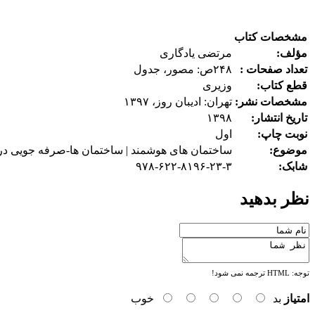
مشخصات کتاب
مؤلف:
مرتضی یادگاری
تعداد صفحات :
۲۴۸ص: مصور، جدول
قطع کتاب:
وزیری
مشخصات نشر:
تهران: ادیبان روز، ۱۳۹۷
تاریخ انتشار:
۱۳۹۸
نوبت چاپ:
اول
موضوع:
ساختمان های هوشمند | ساختمان ها-صرفه جویی در
شابک:
۹۷۸-۶۲۲-۸۱۹۶-۲۳-۳
نظر بدهید
توجه:
HTML ترجمه نمی شود!
امتیاز
بد
خوب