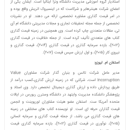
استادیار گروه آموزشی مدیریت دانشگاه ونزا ایتالیا است. ایشان یکی از
اعضای شرکت هینترهابر و شرکاست که در اینسبروک اتریش واقع بوده و
در امر قیمت گذاری مشاوره تخصصی ارائه می دهند. او در نشریات
تخصصی از جمله مجله تحقیقات تجاری و مجلات مدیریتی دانشگاه ام آی
تی، مقالات متعددی چاپ کرده است. وی همچنین در زمینه قیمت گذاری
کتاب های متعددی تألیف کرده است. از جمله خلاقیت در قیمت گذاری
(۲۰۱۲)، بازده سرمایه گذاری در قیمت گذاری (۲۰۱۴)، قیمت گذاری و
نیروی کار (۲۰۱۵)، و اول ارزش سپس قیمت (۲۰۱۷).
استفان ام. لیوزو:
مدیر عامل شرکت تالس و بنیان گذار شرکت مشاوران
Value
Incorruption
است، شرکتی که در زمینه ارزش گذاری،‌کسب درآمد از
طریق پردازش داده و ارزش گذاری دیجیتال تخصص دارد. وی استاد و
پژوهشگر دانشکده مدیریت وایتهد در دانشگاه وسترن ریورس در ایالات
متحده آمریکا ست. استفان عضو هیئت مشاوران لورپوینت و انجمن
قیمت گذاران حرفه ای است. او نویسنده کتاب های مختلفی در زمینه
های قیمت گذاری می باشد، از جمله قیمت گذاری و سرمایه انسانی
(۲۰۱۵)، نوآوری در قیمت گذاری (۲۰۱۲)، بازده سرمایه گذاری قیمت