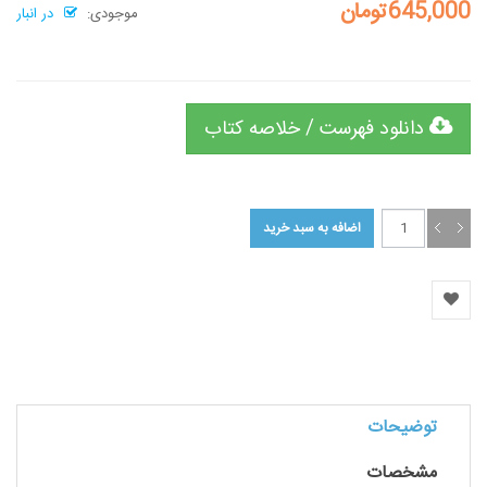
645,000تومان
موجودی:
در انبار
دانلود فهرست / خلاصه کتاب
توضیحات
مشخصات