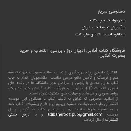
دسترسی سریع
درخواست چاپ کتاب
آموزش نحوه ثبت سفارش
دانلود لیست کتابهای چاپ شده
فروشگاه کتاب آنلاین ادیبان روز ، بررسی، انتخاب و خرید
بصورت آنلاین
انتشارات ادیبان روز با بهره گیری از تجارب اساتید مجرب به جهت توسعه
علم و فرهنگ و تأمین منابع درسی مناسب دانشجویان اقدام به چاپ
کتاب هایی مطابق با رئوس و سرفصل های دانشگاه ها در رشته های
فناوری اطلاعات (
IT
)، بازاریابی و بازرگانی، کلیه گرایش های مدیریت،
روابط عمومی و تبلیغات، و مهارت های مشترک نموده است.
از اساتید محترمی که تمایل به تالیف کتاب با همکاری این موسسه
انتشاراتی دارند، درخواست میشود پروپوزال و طرح پیشنهادی کتاب خود
را به همراه شرح خلاصه ای از موضوع کتاب به آدرس ایمیل
موسسه
adibanerooz.pub@gmail.com
و یا
آدرس پستی
انتشارات
ارسال فرمایند.